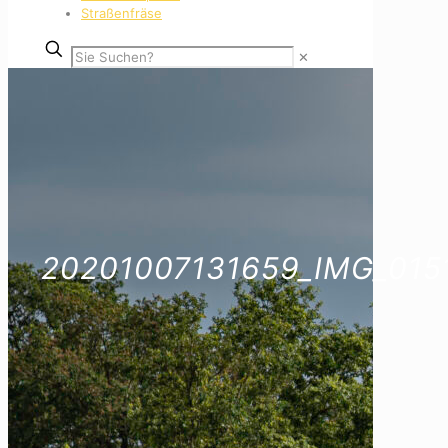
Straßenfräse
✕
20201007131659_IMG_015