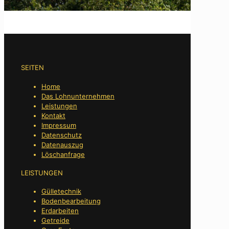
SEITEN
Home
Das Lohnunternehmen
Leistungen
Kontakt
Impressum
Datenschutz
Datenauszug
Löschanfrage
LEISTUNGEN
Gülletechnik
Bodenbearbeitung
Erdarbeiten
Getreide