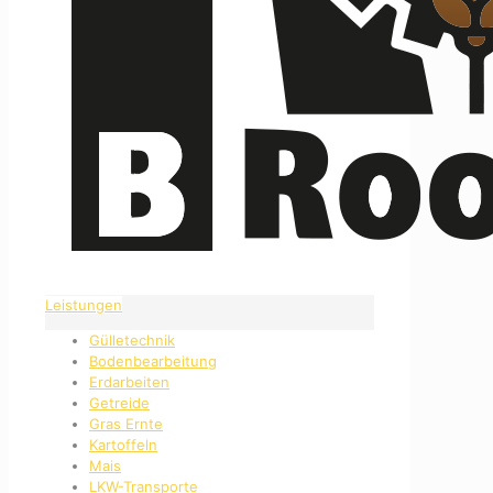
Leistungen
Gülletechnik
Bodenbearbeitung
Erdarbeiten
Getreide
Gras Ernte
Kartoffeln
Mais
LKW-Transporte