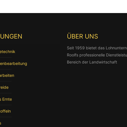
TUNGEN
ÜBER UNS
Seit 1959 bietet das Lohnunte
letechnik
Roolfs professionelle Dienstleis
Bereich der Landwirtschaft
enbearbeitung
arbeiten
reide
s Ernte
offeln
s