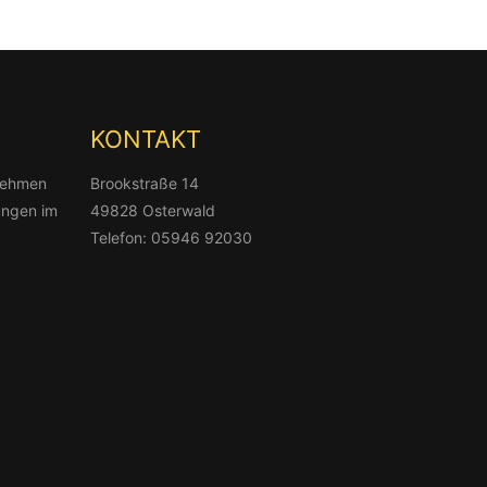
KONTAKT
rnehmen
Brookstraße 14
tungen im
49828 Osterwald
Telefon: 05946 92030