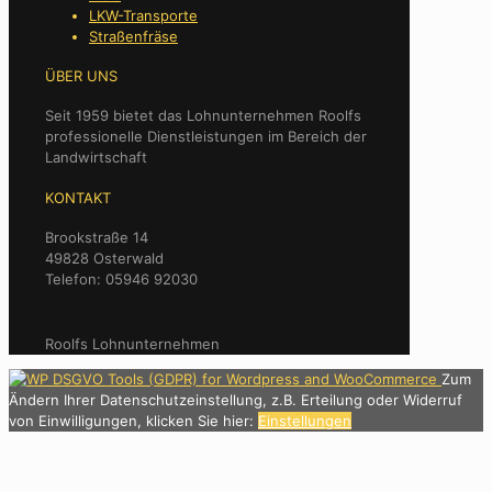
LKW-Transporte
Straßenfräse
ÜBER UNS
Seit 1959 bietet das Lohnunternehmen Roolfs
professionelle Dienstleistungen im Bereich der
Landwirtschaft
KONTAKT
Brookstraße 14
49828 Osterwald
Telefon: 05946 92030
Roolfs Lohnunternehmen
Zum
Ändern Ihrer Datenschutzeinstellung, z.B. Erteilung oder Widerruf
von Einwilligungen, klicken Sie hier:
Einstellungen