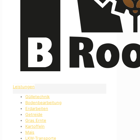
Leistungen
Gülletechnik
Bodenbearbeitung
Erdarbeiten
Getreide
Gras Ernte
Kartoffeln
Mais
LKW-Transporte