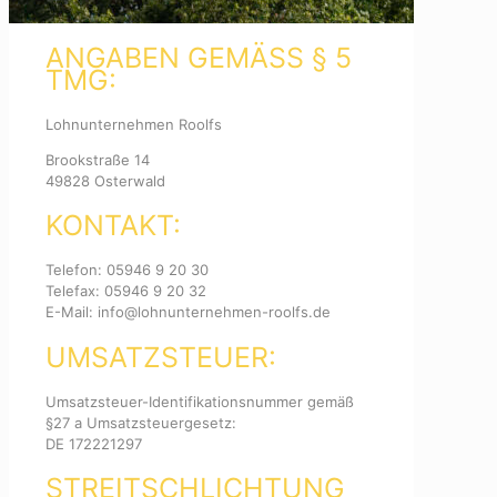
ANGABEN GEMÄSS § 5 T
MG:
Lohnunternehmen Roolfs
Brookstraße 14
49828 Osterwald
KONTAKT:
Telefon: 05946 9 20 30
Telefax: 05946 9 20 32
E-Mail: info@lohnunternehmen-roolfs.de
UMSATZSTEUER:
Umsatzsteuer-Identifikationsnummer gemäß
§27 a Umsatzsteuergesetz:
DE 172221297
STREITSCHLICHTUNG