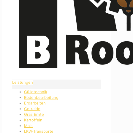
Leistungen
Gülletechnik
Bodenbearbeitung
Erdarbeiten
Getreide
Gras Ernte
Kartoffeln
Mais
LKW-Transporte