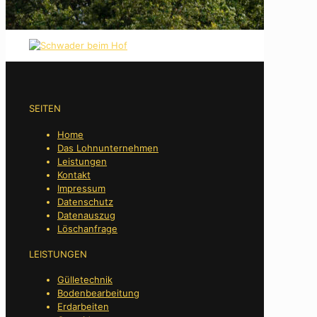
SEITEN
Home
Das Lohnunternehmen
Leistungen
Kontakt
Impressum
Datenschutz
Datenauszug
Löschanfrage
LEISTUNGEN
Gülletechnik
Bodenbearbeitung
Erdarbeiten