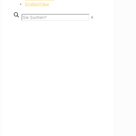
Straßenfräse
✕
IMG-20170308-
WA0007