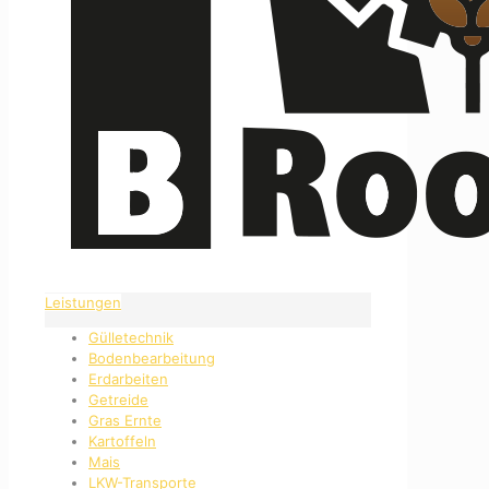
Leistungen
Gülletechnik
Bodenbearbeitung
Erdarbeiten
Getreide
Gras Ernte
Kartoffeln
Mais
LKW-Transporte