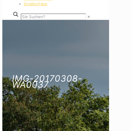
Straßenfräse
✕
IMG-20170308-
WA0037