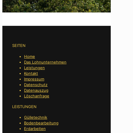
SEITEN
Home
Das Lohnunternehmen
Leistungen
Kontakt
Impressum
Datenschutz
Datenauszug
Löschanfrage
LEISTUNGEN
Gülletechnik
Bodenbearbeitung
Erdarbeiten