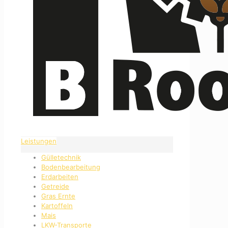
Leistungen
Gülletechnik
Bodenbearbeitung
Erdarbeiten
Getreide
Gras Ernte
Kartoffeln
Mais
LKW-Transporte